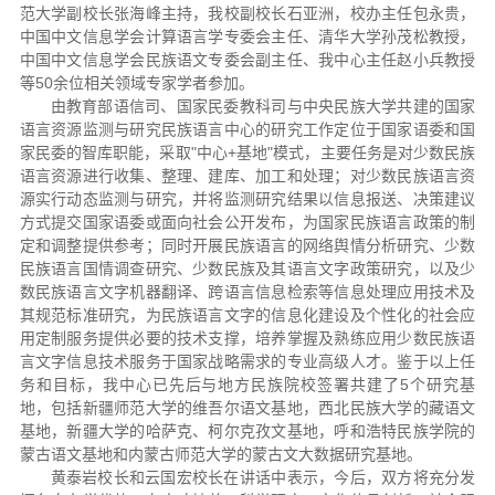
范大学副校长张海峰主持，我校副校长石亚洲，校办主任包永贵，
中国中文信息学会计算语言学专委会主任、清华大学孙茂松教授，
中国中文信息学会民族语文专委会副主任、我中心主任赵小兵教授
等50余位相关领域专家学者参加。
由教育部语信司、国家民委教科司与中央民族大学共建的国家
语言资源监测与研究民族语言中心的研究工作定位于国家语委和国
家民委的智库职能，采取"中心+基地"模式，主要任务是对少数民族
语言资源进行收集、整理、建库、加工和处理；对少数民族语言资
源实行动态监测与研究，并将监测研究结果以信息报送、决策建议
方式提交国家语委或面向社会公开发布，为国家民族语言政策的制
定和调整提供参考；同时开展民族语言的网络舆情分析研究、少数
民族语言国情调查研究、少数民族及其语言文字政策研究，以及少
数民族语言文字机器翻译、跨语言信息检索等信息处理应用技术及
其规范标准研究，为民族语言文字的信息化建设及个性化的社会应
用定制服务提供必要的技术支撑，培养掌握及熟练应用少数民族语
言文字信息技术服务于国家战略需求的专业高级人才。鉴于以上任
务和目标，我中心已先后与地方民族院校签署共建了5个研究基
地，包括新疆师范大学的维吾尔语文基地，西北民族大学的藏语文
基地，新疆大学的哈萨克、柯尔克孜文基地，呼和浩特民族学院的
蒙古语文基地和内蒙古师范大学的蒙古文大数据研究基地。
黄泰岩校长和云国宏校长在讲话中表示，今后，双方将充分发