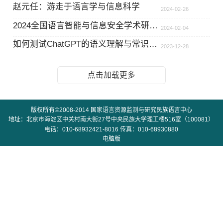
赵元任：游走于语言学与信息科学
2024-02-26
2024全国语言智能与信息安全学术研讨会在海南陵水圆满落幕
2024-02-04
如何测试ChatGPT的语义理解与常识推理水平？——兼谈大语言模型时代语言学的挑战与机会
2023-12-28
点击加载更多
版权所有©2008-2014 国家语言资源监测与研究民族语言中心
地址：北京市海淀区中关村南大街27号中央民族大学理工楼516室（100081）
电话：010-68932421-8016 传真：010-68930880
电脑版